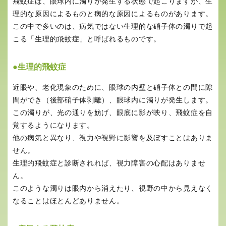
飛蚊症は、眼球内に濁りが発生する状態で起こりますが、生
理的な原因によるものと病的な原因によるものがあります。
この中で多いのは、病気ではない生理的な硝子体の濁りで起
こる「生理的飛蚊症」と呼ばれるものです。
●生理的飛蚊症
近眼や、老化現象のために、眼球の内壁と硝子体との間に隙
間ができ（後部硝子体剥離）、眼球内に濁りが発生します。
この濁りが、光の通りを妨げ、眼底に影が映り、飛蚊症を自
覚するようになります。
他の病気と異なり、視力や視野に影響を及ぼすことはありま
せん。
生理的飛蚊症と診断されれば、視力障害の心配はありませ
ん。
このような濁りは眼内から消えたり、視野の中から見えなく
なることはほとんどありません。