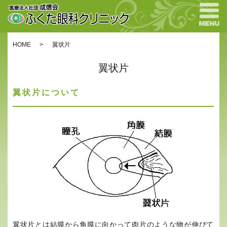
HOME
翼状片
翼状片
翼状片について
翼状片とは結膜から角膜に向かって肉片のような物が伸びて