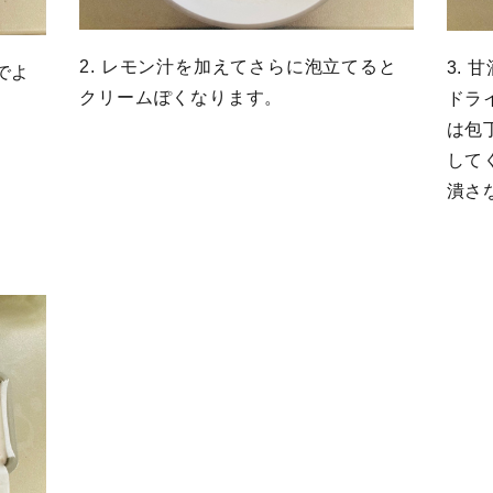
2. レモン汁を加えてさらに泡立てると
3.
でよ
クリームぽくなります。
ドラ
は包
して
潰さ