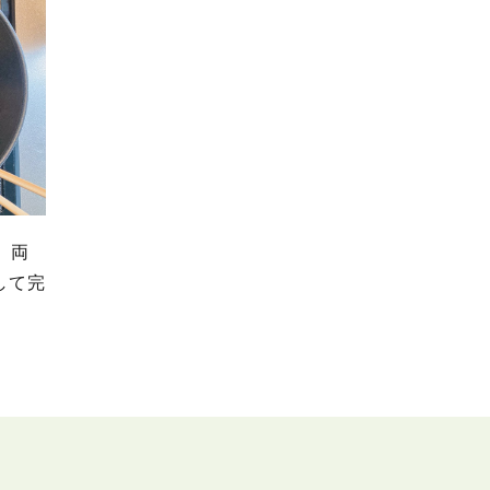
、両
して完