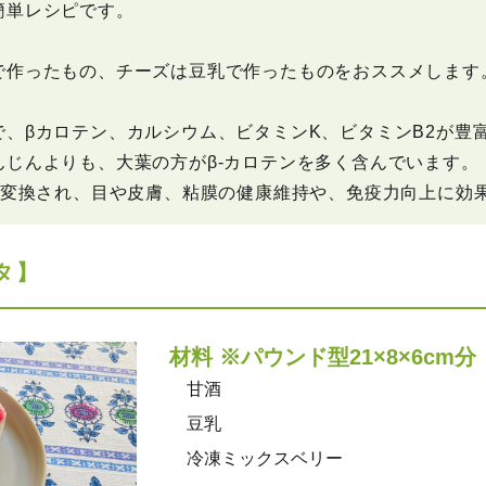
簡単レシピです。
で作ったもの、チーズは豆乳で作ったものをおススメします
、βカロテン、カルシウム、ビタミンK、ビタミンB2が豊
じんよりも、大葉の方がβ-カロテンを多く含んでいます。
に変換され、目や皮膚、粘膜の健康維持や、免疫力向上に効
タ】
材料 ※パウンド型21×8×6cm分
甘酒
豆乳
冷凍ミックスベリー