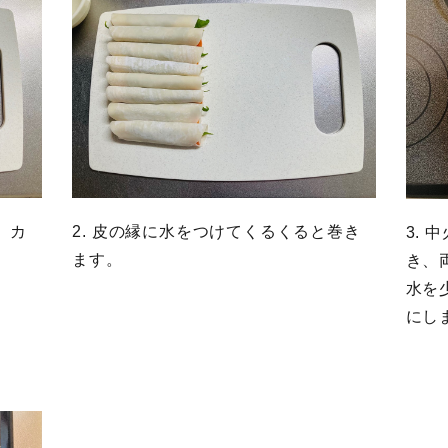
2. 皮の縁に水をつけてくるくると巻き
、カ
3.
ます。
き、
水を
にし